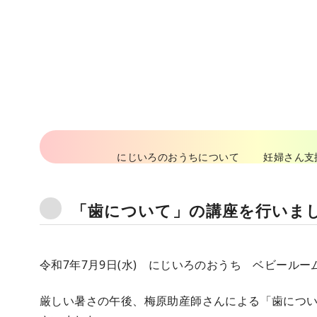
コ
ン
テ
ン
ツ
へ
移
動
にじいろのおうちについて
妊婦さん支
「歯について」の講座を行いま
令和7年7月9日(水) にじいろのおうち ベビールー
厳しい暑さの午後、梅原助産師さんによる「歯につい