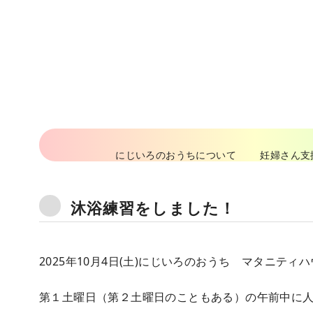
コ
ン
テ
ン
ツ
へ
移
動
にじいろのおうちについて
妊婦さん支
沐浴練習をしました！
2025年10月4日(土)にじいろのおうち マタニティ
第１土曜日（第２土曜日のこともある）の午前中に