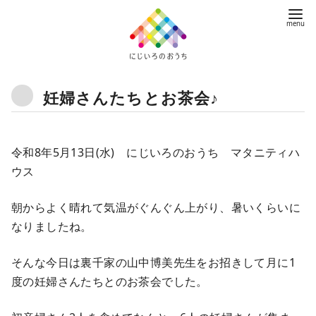
コ
ン
テ
ン
ツ
妊婦さんたちとお茶会♪
へ
移
動
令和8年5月13日(水) にじいろのおうち マタニティハ
ウス
朝からよく晴れて気温がぐんぐん上がり、暑いくらいに
なりましたね。
そんな今日は裏千家の山中博美先生をお招きして月に1
度の妊婦さんたちとのお茶会でした。